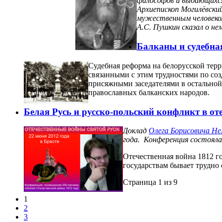
философов и выдающихс
Архиепископ Могилёвский
мужественным человеко
А.С. Пушкин сказал о н
Балканы и судебная
Судебная реформа на белорусской тер
связанными с этим трудностями по соз
присяжными заседателями в остально
православных балканских народов.
Белая Русь и русско-польский конфликт в от
Доклад
Олега Борисовича Не
года. Конференция состоялас
Отечественная война 1812 
государствам бывает трудно 
Страница 1 из 9
1
2
3