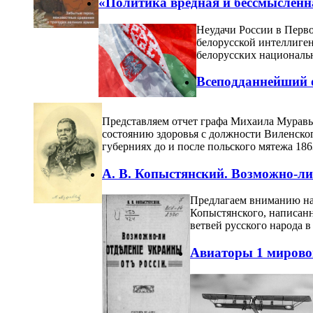
«Политика вредная и бессмысленна
Н
еудачи России в Перв
белорусской интеллиген
белорусских национальн
Bceпoддaннейший 
Представляем отчет графа Михаила Муравье
состоянию здоровья с должности Виленског
губерниях до и после польского мятежа 18
А. В. Копыстянский. Возможно-ли
Предлагаем вниманию на
Копыстянского, написанн
ветвей русского народа 
Авиаторы 1 мирово