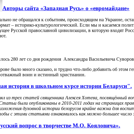
Авторы сайта «Западная Русь» о «евромайдане»
ально не обращался к событиям, происходящим на Украине, ост
 формат – историко-культурологический. Если мы и касаемся поли
удущее Русской православной цивилизации, в которую входят Рос
уют.
нилось 280 лет со дня рождения Александра Васильевича Суворов
орове было много сказано, и трудно что-либо добавить об этом
 - отважный воин и истинный христианин.
ная история в школьном курсе истории Беларуси".
кл из трех статей священника Алексея Хотева, посвящённый в
 Статьи были опубликованы в 2010-2011 годах на страницах прав
зложения духовной истории белорусов крайне важна для воспит
тобы с этими статьями ознакомилось как можно большее число
усский вопрос в творчестве М.О. Кояловича».