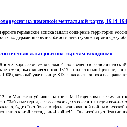
елоруссия на немецкой ментальной карте, 1914-194
ном фронте германские войска заняли обширные территории Росс
ость поддержания боеспособности действующей армии сразу обо
олитическая альтернатива «кресам всходним»
Яном Захариасевичем впервые было введено в геополитический д
ие земли, оказавшиеся после 1815 г. под властью Пруссии, а п
 1908), который уже в конце ХІХ в. касался вопроса возвращен
12 г. в Минске опубликована книга М. Голденкова с весьма инт
ска: "Забытые герои,
неизвестные сражения
и трагедии
великих 
аявлено, будто "нет более мифологизированной войны в русско
отношению к этой легендарной войне!". "Она изобилует белыми п