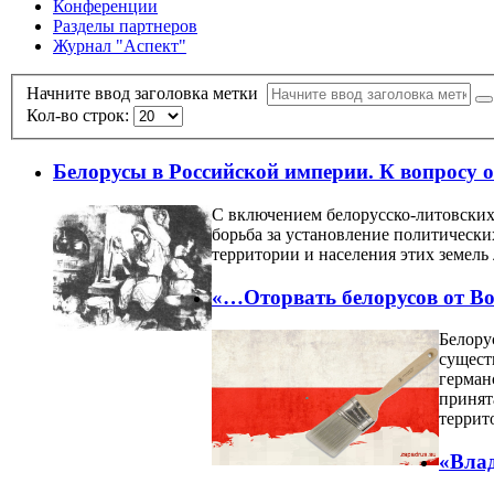
Конференции
Разделы партнеров
Журнал "Аспект"
Начните ввод заголовка метки
Кол-во строк:
Белорусы в Российской империи. К вопросу о
С включением белорусско-литовских
борьба за установление политическ
территории и населения этих земель
«…Оторвать белорусов от Во
Белору
сущест
герман
принят
террит
«Влад