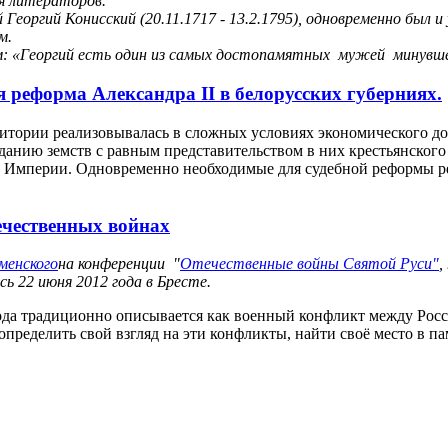
я литераторов.
 Георгий Конисский (20.11.1717 - 13.2.1795), одновременно был
м.
ем: «Георгий есть один из самых достопамятных мужей минувш
 реформа Александра II в белорусских губерниях.
ритории реализовывалась в сложных условиях экономического д
данию земств с равным представительством в них крестьянского 
й Империи. Одновременно необходимые для судебной реформы р
ечественных войнах
менского
на конференции "
Отечественные войны Святой Руси"
,
ь 22 июня 2012 года в Бресте.
года традиционно описывается как военный конфликт между Ро
определить свой взгляд на эти конфликты, найти своё место в па