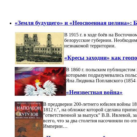
«Земля будущего» и «Неосвоенная целина»: Б
В 1915 г. в ходе боёв на Восточ
белорусские губернии.
Необходим
незнакомой территории.
«Кресы заходни» как геоп
В 1860 г. польским публицистом 
которыми подразумевались польск
Яна Людвика Поплавского (1854 -
«Неизвестная война»
В преддверии 200-летнего юбилея войны 18
1812 г.", на обложке которой сделана припи
"ответственной за выпуск" В.В. Ивлевой, з
всего, что за два столетия насочиняли по 
Империи…