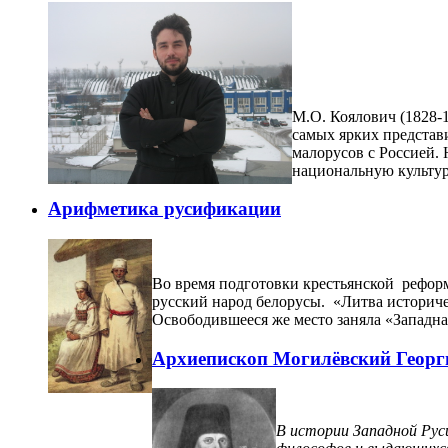
М.О. Коялович (1828-
самых ярких представи
малорусов с Россией.
национальную культуру
Арифметика русификации
Во время подготовки крестьянской рефор
русский народ белорусы. «Литва историче
Освободившееся же место заняла «Западна
Архиепископ Могилёвский Георг
В истории Западной Руси