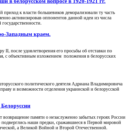
и в белорусском вопросе в 1920-1921 гг.
й приход к власти большевиков деморализовали ту часть
менно активизировав оппонентов данной идеи из числа
 государственности.
ро-Западным краем.
 II, после удовлетворения его просьбы об отставки по
рая, с объективным изложением положения в белорусских
аторусского политического деятеля Адриана Владимировича
 праву и возможности отделения украинской и белорусской
 Белоруссии
ет возвращение памяти о незаслуженно забытых героях России
ю подверглись наши предки, сражавшиеся в Первой мировой
ической, а Великой Войной и Второй Отечественной.