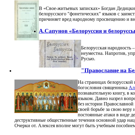
В «Свое-житьевых записках» Богдан Дедицки
белорусского "фонетических" языков с заимс
причиняет вред народному просвещению и вне
А.Сапунов «Белоруссия и белорусс
Белорусская народность –
неуместна. Напротив, уп
Русью.
"Православие на Бе
На страницах белорусской 
богословия священника
Ал
познавательную книгу, в 
языком. Давно назрел вопр
без истории Православной 
своей борьбе за свою веру 
постоянные атаки в виде д
деструктивные общественные течения основной удар нацел
Очерки от. Алексея вполне могут быть учебным пособием 