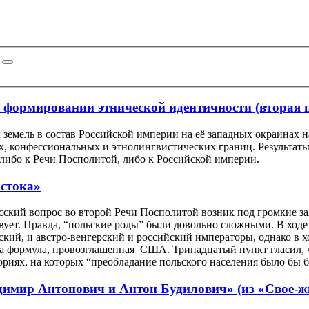
 формировании этнической идентичности (вторая п
 земель в состав Российской империи на её западных окраинах 
их, конфессиональных и этнолингвистических границ. Результа
 либо к Речи Посполитой, либо к Российской империи.
стока»
сский вопрос во второй Речи Посполитой возник под громкие зая
вует. Правда, “польские роды” были довольно сложными. В ход
ский, и австро-венгерский и российский императоры, однако в х
а формула, провозглашенная США. Тринадцатый пункт гласил, ч
ориях, на которых “преобладание польского населения было бы 
имир Антонович и Антон Будилович» (из «Свое-жи