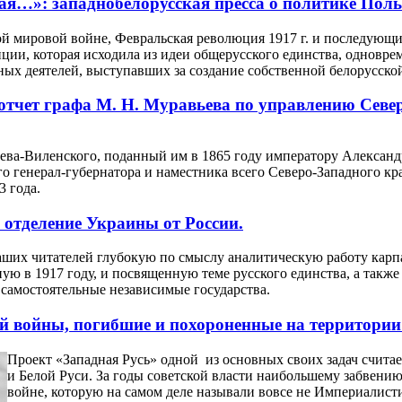
я…»: западнобелорусская пресса о политике Польш
ой мировой войне, Февральская революция 1917 г. и последующи
ции, которая исходила из идеи общерусского единства, одновре
ых деятелей, выступавших за создание собственной белорусской
отчет графа М. Н. Муравьева по управлению Севе
ва-Виленского, поданный им в 1865 году императору Александру
о генерал-губернатора и наместника всего Северо-Западного к
63 года.
 отделение Украины от России.
ших читателей глубокую по смыслу аналитическую работу карп
ую в 1917 году, и посвященную теме русского единства, а также
в самостоятельные независимые государства.
й войны, погибшие и похороненные на территории
Проект «Западная Русь» одной из основных своих задач счита
и Белой Руси. За годы советской власти наибольшему забвени
войне, которую на самом деле называли вовсе не Империалист