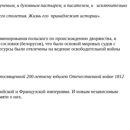
 и ученым, и духовным пастырем, и писателем, и исключительно
его столетия. Жизнь его принадлежит истории».
оминирования польского по происхождению дворянства, и
сословия (белорусов), что было основой мировых судов с
есурсы были отвлечены на ведение освободительной войны
 посвященной 200-летнему юбилею Отечественной войне 1812
ссийской и Французской империями. И новым независимым
мяти о них.