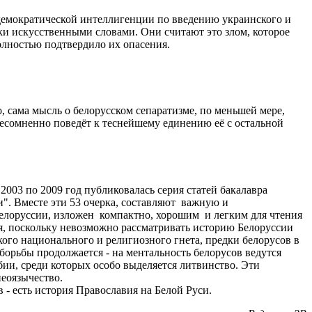
емократической интеллигенции по введению украинского и
ки искусственными словами. Они считают это злом, которое
олностью подтвердило их опасения.
, сама мысль о белорусском сепаратизме, по меньшей мере,
есомненно поведёт к теснейшему единению её с остальной
2003 по 2009 год публиковалась серия статей бакалавра
". Вместе эти 53 очерка, составляют важную и
елоруссии, изложен компактно, хорошим и легким для чтения
ия, поскольку невозможно рассматривать историю Белоруссии
кого национального и религиозного гнета, предки белорусов в
 борьбы продолжается - на ментальность белорусов ведутся
ии, среди которых особо выделяется литвинство. Эти
неоязычество.
 - есть история Православия на Белой Руси.