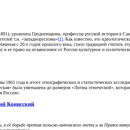
1891), уроженец Гродненщины, профессор русской истории в Са
телей т.н. «западнорусизма»
[1]
.
Как известно, это идеологическ
 Начиная с 20-х годов прошлого века, стало традицией считать
 и ее право на независимое от России культурное и политическ
мы 1861 года в итоге этнографических и статистических иссле
ская» была уменьшена до размеров «Литвы этнической», котора
я Россия».
ий Конисский
, в её борьбе против польско-литовского гнета и за Православну