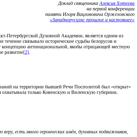
Доклад священника
Алексия Хотеева
на первой конференции
памяти Игоря Вацлововича Оржеховского
«Западнорусизм: прошлое и настоящее»
нкт-Петербургской Духовной Академии, является одним из
ие течение связывало исторические судьбы белорусов и
 эту концепцию антинациональной, якобы отрицающей местную
ое развитие
[2]
.
дований на территории бывшей Речи Посполитой был «открыт»
я охватывала только Ковенскую и Виленскую губернии.
ю веру, есть много героических имён, духовных подвижников,