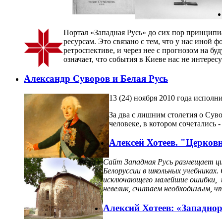
Портал «Западная Русь» до сих пор принципи
ресурсам. Это связано с тем, что у нас иной
ретроспективе, и через нее с прогнозом на б
означает, что события в Киеве нас не интерес
Александр Суворов и Белая Русь
13 (24) ноября 2010 года испол
За два с лишним столетия о Сув
человеке, в котором сочетались
Алексей Хотеев. "Церков
Сайт Западная Русь размещает ци
Белоруссии в школьных учебниках.
исключающего малейшие ошибки, и
невелик, считаем необходимым, ч
Алексий Хотеев: «Западнор