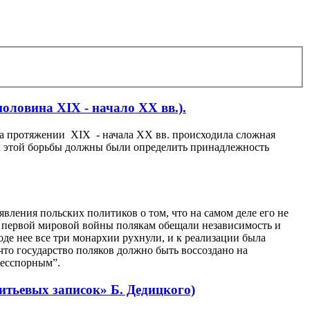
оловина XIX - начало XX вв.).
на протяжении XIX - начала XX вв. происходила сложная
ты этой борьбы должны были определить принадлежность
вления польских политиков о том, что на самом деле его не
е первой мировой войны полякам обещали независимость и
оде нее все три монархии рухнули, и к реализации была
то государство поляков должно быть воссоздано на
бесспорным”.
тьевых записок» Б. Дедицкого)