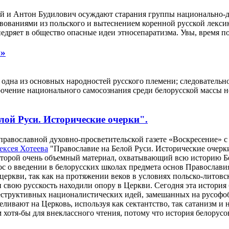
й и Антон Будилович осуждают старания группы национально-д
твованиями из польского и вытеснением коренной русской лекси
дряет в общество опасные идеи этносепаратизма. Увы, время п
ы»
 одна из основных народностей русского племени; следовательно
рочение национального самосознания среди белорусской массы н
лой Руси. Исторические очерки".
православной духовно-просветительской газете «Воскресение» с 
ексея Хотеева
"Православие на Белой Руси. Исторические очерки
которой очень объемный материал, охватывающий всю историю Б
ос о введении в белорусских школах предмета основ Православ
церкви, так как на протяжении веков в условиях польско-литовс
и свою русскость находили опору в Церкви. Сегодня эта история
еструктивных националистических идей, замешанных на русофоб
ивают на Церковь, используя как сектантство, так сатанизм и 
хотя-бы для внеклассного чтения, потому что история белорусов