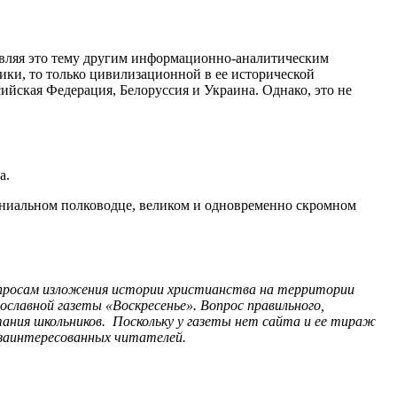
авляя это тему другим информационно-аналитическим
тики, то только цивилизационной в ее исторической
сийская Федерация, Белоруссия и Украина. Однако, это не
а.
 гениальном полководце, великом и одновременно скромном
опросам изложения истории христианства на территории
ославной газеты «Воскресенье». Вопрос правильного,
ания школьников. Поскольку у газеты нет сайта и ее тираж
 заинтересованных читателей.