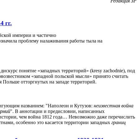
Редакция ЗР
4 гг.
ийской империи и частично
значила проблему налаживания работы тыла на
искурс понятие «западных территорий» (kresy zachodniе), под
ровозвестником «западной польской мысли» принято считать
ия Польше отторгнутых на западе территорий.
ригующим названием: "Наполеон и Кутузов:
неизвестная война
армий
". В аннотации и предисловии, написанных
й истории, чем война 1812 года… Невозможно даже перечислить
ятнами, особенно это касается территории западных
границ