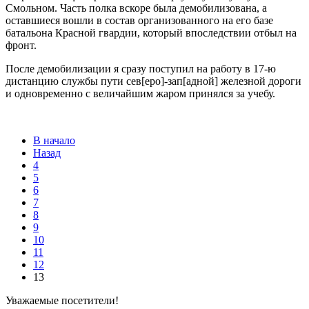
Смольном. Часть полка вскоре была демобилизована, а
оставшиеся вошли в состав организованного на его базе
батальона Красной гвардии, который впоследствии отбыл на
фронт.
После демобилизации я сразу поступил на работу в 17-ю
дистанцию службы пути сев[еро]-зап[адной] железной дороги
и одновременно с величайшим жаром принялся за учебу.
В начало
Назад
4
5
6
7
8
9
10
11
12
13
Уважаемые посетители!