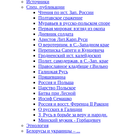
Источники
Спец. публикации
Чтения по ист. Зап. России
Полтавское сражение
Муравьев в русско-польском споре
Первая мировая: взгляд из окопа
Дневник солдата
Аристов Лит.Карп.Руси
О веротерпим. в С.-Западном крае
Переписка Сапеги и Кунцевича
Гродненский ист. калейдоскоп
Полит. самодержав. в С.-Зап. крае
Православное кладбище г.Вильно
Галицкая Русь
Пряшевщина
Россия и Польша
Царство Польское
Битва при Лесной
Иосиф Семашко
Россия и восст. Ференца II Ракоци
О русских в Галиции
З_Русь в борьбе за веру и народн.
Минский мужик - Горбацевич
Этнология
Белорусы и украинцы – ...