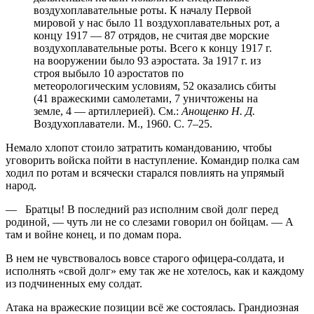
воздухоплавательные роты. К началу Первой
мировой у нас было 11 воздухоплавательных рот, а
концу 1917 — 87 отрядов, не считая две морские
воздухоплавательные роты. Всего к концу 1917 г.
на вооружении было 93 аэростата. За 1917 г. из
строя выбыло 10 аэростатов по
метеорологическим условиям, 52 оказались сбиты
(41 вражескими самолетами, 7 уничтожены на
земле, 4 — артиллерией). См.:
Анощенко Н. Д.
Воздухоплаватели. М., 1960. С. 7–25.
Немало хлопот стоило затратить командованию, чтобы
уговорить войска пойти в наступление. Командир полка сам
ходил по ротам и всячески старался повлиять на упрямый
народ.
— Братцы! В последний раз исполним свой долг перед
родиной, — чуть ли не со слезами говорил он бойцам. — А
там и войне конец, и по домам пора.
В нем не чувствовалось вовсе старого офицера-солдата, и
исполнять «свой долг» ему так же не хотелось, как и каждому
из подчиненных ему солдат.
Атака на вражеские позиции всё же состоялась. Грандиозная