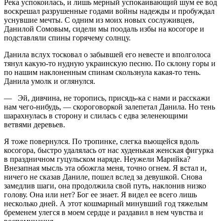
Река успокоилась, и лишь мерный успокаивающий шум ее вод
воскрешал разрушенные годами войны надежды и пробуждал
уснувшие мечты. С одним из моих новых сослуживцев,
Данилой Сомовым, сидели мы поодаль избы на косогоре и
подставляли спины горячему солнцу.
Данила вслух тосковал о забывшей его невесте и вполголоса
тянул какую-то нудную украинскую песню. По склону горы и
по нашим наклоненным спинам скользнула какая-то тень.
Данила умолк и оглянулся.
— Эй, дивчина, не торопись, присядь-ка с нами и расскажи
нам чего-нибудь, — скороговоркой залепетал Данила. Но тень
шарахнулась в сторону и слилась с едва зеленеющими
ветвями деревьев.
Я тоже повернулся. По тропинке, слегка вьющейся вдоль
косогора, быстро удалялась от нас худенькая женская фигурка
в праздничном гуцульском наряде. Неужели Марийка?
Внезапная мысль эта обожгла меня, точно огнем. Я встал и,
ничего не сказав Даниле, пошел вслед за девушкой. Снова
замедлив шаги, она продолжила свой путь, наклонив низко
голову. Она или нет? Бог ее знает. Я видел ее всего лишь
несколько дней. А этот кошмарный минувший год тяжелым
бременем улегся в моем сердце и раздавил в нем чувства и