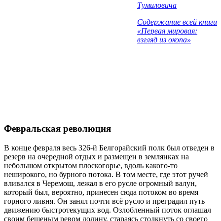
Тумиловича
Содержание всей книги
«Первая мировая:
взгляд из окопа»
Февральская революция
В конце февраля весь 326-й Белгорайский полк был отведен в
резерв на очередной отдых и размещен в землянках на
небольшом открытом плоскогорье, вдоль какого-то
неширокого, но бурного потока. В том месте, где этот ручей
вливался в Черемош, лежал в его русле огромный валун,
который был, вероятно, принесен сюда потоком во время
горного ливня. Он занял почти всё русло и преградил путь
движению быстротекущих вод. Озлобленный поток оглашал
своим бешеным ревом долину, стараясь столкнуть со своего