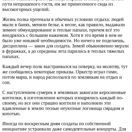
пути непрошеного гостя, им же принесенного сюда из
высокогорных ущелий.
Жизнь полка протекала в обычных условиях отдыха: людей
мыли в банях, меняли белье, к весне, как правило, выдавали
зимнее обмундирование и теплые папахи, причем всё это
внедрялось с большим нажимом. Хотя в это время в нем не
было уже никакой необходимости. Но ничего не поделаешь,
дисциплина — закон для солдата. Зимой обыкновенно мерзли
в фуражках, а до середины лета парились в теплых тяжелых
папахах.
Каждый вечер полк выстраивался на поверку, на молитву, тут
же сообщались некоторые приказы. Оркестр играл гимн,
потом марш, и народ расползался по землянкам на отдых и
сон.
С наступлением сумерек в землянках зажигали керосиновые
коптилки, в изготовлении которых изощрялись каждый по-
своему, но все они страшно коптили и наполняли эти
вдавленные в землю тесные неуютные логовища смрадом и
копотью.
Иногда по воскресным дням солдаты по собственной
инициативе устраивали даже самодеятельные концерты. Для