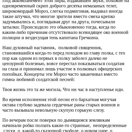
Под аккомпанемент этой лиры, издававшей звуки, похожие на
одновременный скрип доброго десятка немазаных телег,
широкомордый Мороз, слегка подмигивая, выдавал иногда
такие штучки, что многие зрители вместо смеха крепко
задумывались и, поглядывая друг на друга, почесывали
затылки. Происходило это обыкновенно тогда, когда по
каким-либо причинам отсутствовало всевидящее око военной
полиции и вездесущая тень капитана Гречкина.
Наш духовный наставник, полковой священник,
становившийся когда-то перед походом во главу полка, с тех
пор как одним из первых в полку заболел далеко не
цензурной болезнью, вовсе перестал показываться солдатам
на глаза и принимал лишь участие в полковых офицерских
попойках. Концерты эти Мороз часто заканчивал вместо
гимна любимой солдатской песней:
Твоя жизнь это та же могила, Что ни час в наступленье иди.
Во время исполнения этой песни его бархатная могучая
октава глубоко задевала сердечные раны старых воинов и
часто вызывала невольную скупую горькую слезу.
По вечерам после поверки по дымящимся землянкам
начинали робко ползать какие-то странные, неопределенные
слухи о какой-то сказочной свободе, о новом царе, о