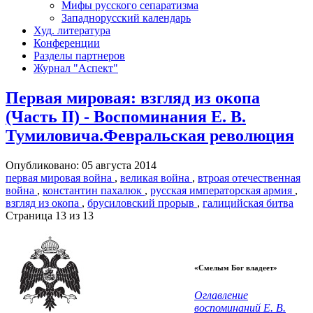
Мифы русского сепаратизма
Западнорусский календарь
Худ. литература
Конференции
Разделы партнеров
Журнал "Аспект"
Первая мировая: взгляд из окопа
(Часть II) - Воспоминания Е. В.
Тумиловича.Февральская революция
Опубликовано: 05 августа 2014
первая мировая война
,
великая война
,
втроая отечественная
война
,
константин пахалюк
,
русская императорская армия
,
взгляд из окопа
,
брусиловский прорыв
,
галицийская битва
Страница 13 из 13
«Смелым Бог владеет»
Оглавление
воспоминаний Е. В.