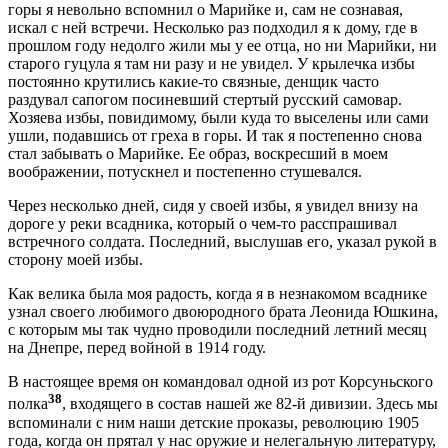
горы я невольно вспомнил о Марийке и, сам не сознавая,
искал с ней встречи. Несколько раз подходил я к дому, где в
прошлом году недолго жили мы у ее отца, но ни Марийки, ни
старого гуцула я там ни разу и не увидел. У крылечка избы
постоянно крутились какие-то связные, денщик часто
раздувал сапогом посиневший стертый русский самовар.
Хозяева избы, повидимому, были куда то выселены или сами
ушли, подавшись от греха в горы. И так я постепенно снова
стал забывать о Марийке. Ее образ, воскресший в моем
воображении, потускнел и постепенно стушевался.
Через несколько дней, сидя у своей избы, я увидел внизу на
дороге у реки всадника, который о чем-то расспрашивал
встречного солдата. Последний, выслушав его, указал рукой в
сторону моей избы.
Как велика была моя радость, когда я в незнакомом всаднике
узнал своего любимого двоюродного брата Леонида Юшкина,
с которым мы так чудно проводили последний летний месяц
на Днепре, перед войной в 1914 году.
В настоящее время он командовал одной из рот Корсуньского
38
полка
, входящего в состав нашей же 82-й дивизии. Здесь мы
вспоминали с ним наши детские проказы, революцию 1905
года, когда он прятал у нас оружие и нелегальную литературу,