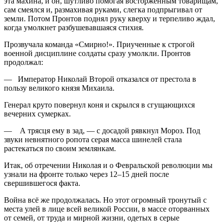
эта махина, и он, шутливо помогая восторженным товарищам,
сам смеялся и, размахивая руками, слегка подпрыгивал от
земли. Потом Пронтов поднял руку кверху и терпеливо ждал,
когда умолкнет разбушевавшаяся стихия.
Прозвучала команда «Смирно!». Приученные к строгой
военной дисциплине солдаты сразу умолкли. Пронтов
продолжал:
— Император Николай Второй отказался от престола в
пользу великого князя Михаила.
Генерал круто повернул коня и скрылся в сгущающихся
вечерних сумерках.
— А трясця ему в зад, — с досадой рявкнул Мороз. Под
звуки невнятного ропота серая масса шинелей стала
растекаться по своим землянкам.
Итак, об отречении Николая и о Февральской революции мы
узнали на фронте только через 12–15 дней после
свершившегося факта.
Война всё же продолжалась. Но этот огромный тронутый с
места улей в лице всей великой России, в массе оторванных
от семей, от труда и мирной жизни, одетых в серые