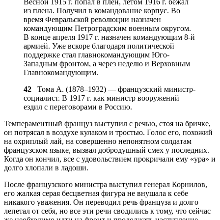
Весной 1915 г. попал в плен, летом 1916 г. бежал
из плена. Получил в командование корпус. Во
время Февральской революции назначен
командующим Петроградским военным округом.
В конце апреля 1917 г. назначен командующим 8-й
армией. Уже вскоре благодаря политической
поддержке стал главнокомандующим Юго-
Западным фронтом, а через неделю и Верховным
Главнокомандующим.
42
Тома А. (1878–1932) — французский министр-
социалист. В 1917 г. как министр вооружений
ездил с переговорами в Россию.
Темпераментный француз выступил с речью, стоя на бричке,
он потрясал в воздухе кулаком и тростью. Голос его, похожий
на охриплый лай, на совершенно непонятном солдатам
французском языке, вызвал добродушный смех у последних.
Когда он кончил, все с удовольствием прокричали ему «ура» и
долго хлопали в ладоши.
После французского министра выступил генерал Корнилов,
его жалкая серая бесцветная фигура не внушала к себе
никакого уважения. Он переводил речь француза и долго
лепетал от себя, но все эти речи сводились к тому, что сейчас
же необходимо идти на фронт и продолжать наступление,