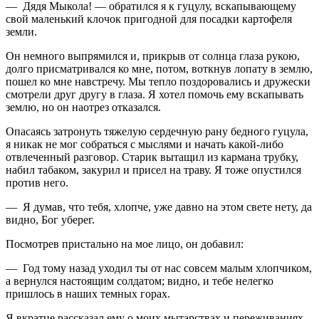
— Дядя Мыкола! — обратился я к гуцулу, вскапывающему
свой маленький клочок пригодной для посадки картофеля
земли.
Он немного выпрямился и, прикрыв от солнца глаза рукою,
долго присматривался ко мне, потом, воткнув лопату в землю,
пошел ко мне навстречу. Мы тепло поздоровались и дружески
смотрели друг другу в глаза. Я хотел помочь ему вскапывать
землю, но он наотрез отказался.
Опасаясь затронуть тяжелую сердечную рану бедного гуцула,
я никак не мог собраться с мыслями и начать какой-либо
отвлеченный разговор. Старик вытащил из кармана трубку,
набил табаком, закурил и присел на траву. Я тоже опустился
против него.
— Я думав, что тебя, хлопче, уже давно на этом свете нету, да
видно, Бог уберег.
Посмотрев пристально на мое лицо, он добавил:
— Год тому назад уходил ты от нас совсем малым хлопчиком,
а вернулся настоящим солдатом; видно, и тебе нелегко
пришлось в наших темных горах.
Я вкратце рассказал ему о моих мытарствах и переживаниях