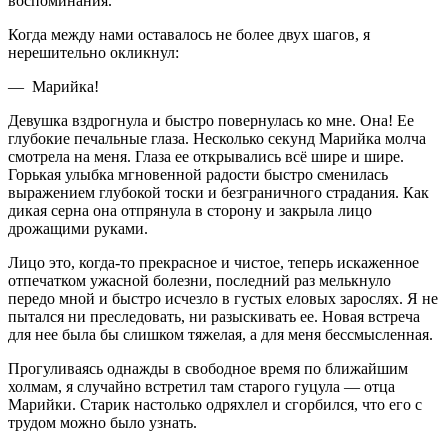
воспоминания.
Когда между нами оставалось не более двух шагов, я
нерешительно окликнул:
— Марийка!
Девушка вздрогнула и быстро повернулась ко мне. Она! Ее
глубокие печальные глаза. Несколько секунд Марийка молча
смотрела на меня. Глаза ее открывались всё шире и шире.
Горькая улыбка мгновенной радости быстро сменилась
выражением глубокой тоски и безграничного страдания. Как
дикая серна она отпрянула в сторону и закрыла лицо
дрожащими руками.
Лицо это, когда-то прекрасное и чистое, теперь искаженное
отпечатком ужасной болезни, последний раз мелькнуло
передо мной и быстро исчезло в густых еловых зарослях. Я не
пытался ни преследовать, ни разыскивать ее. Новая встреча
для нее была бы слишком тяжелая, а для меня бессмысленная.
Прогуливаясь однажды в свободное время по ближайшим
холмам, я случайно встретил там старого гуцула — отца
Марийки. Старик настолько одряхлел и сгорбился, что его с
трудом можно было узнать.