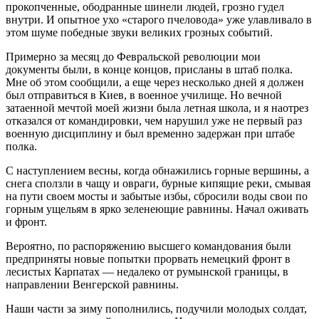
прокопченные, ободранные шинели людей, грозно гудел
внутри. И опытное ухо «старого пчеловода» уже улавливало в
этом шуме победные звуки великих грозных событий.
Примерно за месяц до Февральской революции мои
документы были, в конце концов, присланы в штаб полка.
Мне об этом сообщили, а еще через несколько дней я должен
был отправиться в Киев, в военное училище. Но вечной
затаенной мечтой моей жизни была летная школа, и я наотрез
отказался от командировки, чем нарушил уже не первый раз
военную дисциплину и был временно задержан при штабе
полка.
С наступлением весны, когда обнажились горные вершины, а
снега сползли в чащу и овраги, бурные кипящие реки, смывая
на пути своем мосты и забытые избы, сбросили воды свои по
горным ущельям в ярко зеленеющие равнины. Начал оживать
и фронт.
Вероятно, по распоряжению высшего командования были
предприняты новые попытки прорвать немецкий фронт в
лесистых Карпатах — недалеко от румынской границы, в
направлении Венгерской равнины.
Наши части за зиму пополнились, подучили молодых солдат,