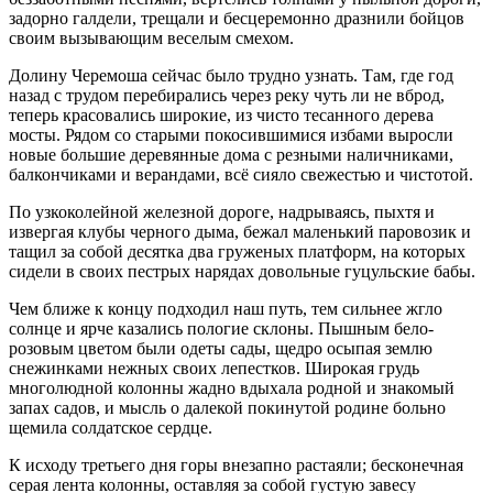
задорно галдели, трещали и бесцеремонно дразнили бойцов
своим вызывающим веселым смехом.
Долину Черемоша сейчас было трудно узнать. Там, где год
назад с трудом перебирались через реку чуть ли не вброд,
теперь красовались широкие, из чисто тесанного дерева
мосты. Рядом со старыми покосившимися избами выросли
новые большие деревянные дома с резными наличниками,
балкончиками и верандами, всё сияло свежестью и чистотой.
По узкоколейной железной дороге, надрываясь, пыхтя и
извергая клубы черного дыма, бежал маленький паровозик и
тащил за собой десятка два груженых платформ, на которых
сидели в своих пестрых нарядах довольные гуцульские бабы.
Чем ближе к концу подходил наш путь, тем сильнее жгло
солнце и ярче казались пологие склоны. Пышным бело-
розовым цветом были одеты сады, щедро осыпая землю
снежинками нежных своих лепестков. Широкая грудь
многолюдной колонны жадно вдыхала родной и знакомый
запах садов, и мысль о далекой покинутой родине больно
щемила солдатское сердце.
К исходу третьего дня горы внезапно растаяли; бесконечная
серая лента колонны, оставляя за собой густую завесу