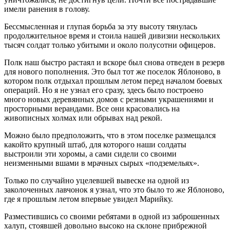
имели ранения в голову.
Бессмысленная и глупая борьба за эту высоту тянулась
продолжительное время и стоила нашей дивизии нескольких
тысяч солдат только убитыми и около полусотни офицеров.
Полк наш быстро растаял и вскоре был снова отведен в резерв
для нового пополнения. Это был тот же поселок Яблоново, в
котором полк отдыхал прошлым летом перед началом боевых
операций. Но я не узнал его сразу, здесь было построено
много новых деревянных домов с резными украшениями и
просторными верандами. Все они красовались на
живописных холмах или обрывах над рекой.
Можно было предположить, что в этом поселке размещался
какойто крупный штаб, для которого наши солдаты
выстроили эти хоромы, а сами сидели со своими
неизменными вшами в мрачных сырых «подземельях».
Только по случайно уцелевшей вывеске на одной из
заколоченных лавчонок я узнал, что это было то же Яблоново,
где я прошлым летом впервые увидел Марийку.
Разместившись со своими ребятами в одной из заброшенных
халуп, стоявшей довольно высоко на склоне прибрежной