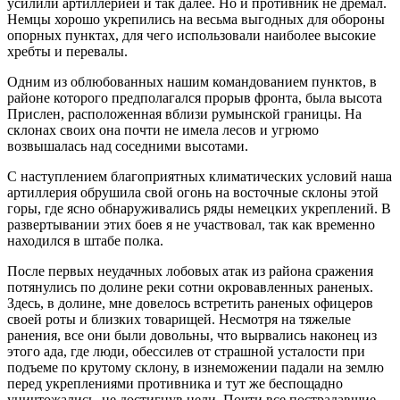
усилили артиллерией и так далее. Но и противник не дремал.
Немцы хорошо укрепились на весьма выгодных для обороны
опорных пунктах, для чего использовали наиболее высокие
хребты и перевалы.
Одним из облюбованных нашим командованием пунктов, в
районе которого предполагался прорыв фронта, была высота
Прислен, расположенная вблизи румынской границы. На
склонах своих она почти не имела лесов и угрюмо
возвышалась над соседними высотами.
С наступлением благоприятных климатических условий наша
артиллерия обрушила свой огонь на восточные склоны этой
горы, где ясно обнаруживались ряды немецких укреплений. В
развертывании этих боев я не участвовал, так как временно
находился в штабе полка.
После первых неудачных лобовых атак из района сражения
потянулись по долине реки сотни окровавленных раненых.
Здесь, в долине, мне довелось встретить раненых офицеров
своей роты и близких товарищей. Несмотря на тяжелые
ранения, все они были довольны, что вырвались наконец из
этого ада, где люди, обессилев от страшной усталости при
подъеме по крутому склону, в изнеможении падали на землю
перед укреплениями противника и тут же беспощадно
уничтожались, не достигнув цели. Почти все пострадавшие