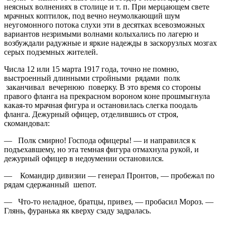
неясных волнениях в столице и т. п. При мерцающем свете
мрачных коптилок, под вечно неумолкающий шум
неугомонного потока слухи эти в десятках всевозможных
вариантов незримыми волнами колыхались по лагерю и
возбуждали радужные и яркие надежды в заскорузлых мозгах
серых подземных жителей.
Числа 12 или 15 марта 1917 года, точно не помню,
выстроенный длинными стройными рядами полк
заканчивал вечернюю поверку. В это время со стороны
правого фланга на прекрасном вороном коне прошмыгнула
какая-то мрачная фигура и остановилась слегка поодаль
фланга. Дежурный офицер, отделившись от строя,
скомандовал:
— Полк смирно! Господа офицеры! — и направился к
подъехавшему, но эта темная фигура отмахнула рукой, и
дежурный офицер в недоумении остановился.
— Командир дивизии — генерал Пронтов, — пробежал по
рядам сдержанный шепот.
— Что-то неладное, братцы, привез, — пробасил Мороз. —
Глянь, фуранька як кверху сзаду задралась.