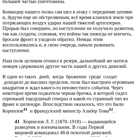
большей частью уничтожены.
Командир нашего полка сам шел в атаку с передними цепями
и, будучи еще не обстрелянным, всё время кланялся земле при
потрясающих воздух ударах нашей тяжелой артиллерии.
Прорыв был совершен, но наступление не получило развития,
так как солдаты, сознавая, что войны так никогда не кончить,
бросали фронт и уходили обратно. Немцы этим
воспользовались и, в свою очередь, начали развивать
наступление.
Наш полк целиком отошел в резерв, дальнейший же натиск
немцев сдерживали другие части нашей и других дивизий.
В один из таких дней, когда брожение среди солдат
доходило до высших пределов, полк был выстроен огромным
квадратом и ждал какого-то неизвестного события. Через
некоторое время подкатила черная бричка, в которой сидел
серенький тщедушный генерал и какой-то странный тип во
фраке и цилиндре. Впоследствии оказалось, что это были
41
42
Корнилов
и французский министр Альбер Тома
.
41
Корнилов Л. Г. (1870–1918) — выдающийся
разведчик и военачальник. В годы Первой
мировой командовал 48-й пехотной дивизией.