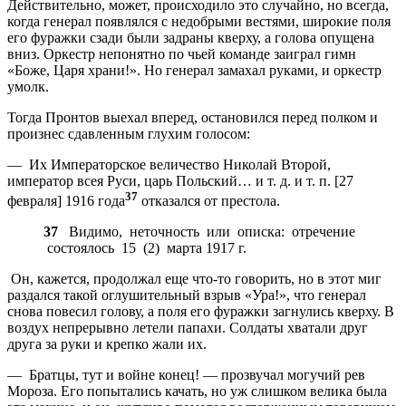
Действительно, может, происходило это случайно, но всегда,
когда генерал появлялся с недобрыми вестями, широкие поля
его фуражки сзади были задраны кверху, а голова опущена
вниз. Оркестр непонятно по чьей команде заиграл гимн
«Боже, Царя храни!». Но генерал замахал руками, и оркестр
умолк.
Тогда Пронтов выехал вперед, остановился перед полком и
произнес сдавленным глухим голосом:
— Их Императорское величество Николай Второй,
император всея Руси, царь Польский… и т. д. и т. п. [27
37
февраля] 1916 года
отказался от престола.
37
Видимо, неточность или описка: отречение
состоялось 15 (2) марта 1917 г.
Он, кажется, продолжал еще что-то говорить, но в этот миг
раздался такой оглушительный взрыв «Ура!», что генерал
снова повесил голову, а поля его фуражки загнулись кверху. В
воздух непрерывно летели папахи. Солдаты хватали друг
друга за руки и крепко жали их.
— Братцы, тут и войне конец! — прозвучал могучий рев
Мороза. Его попытались качать, но уж слишком велика была