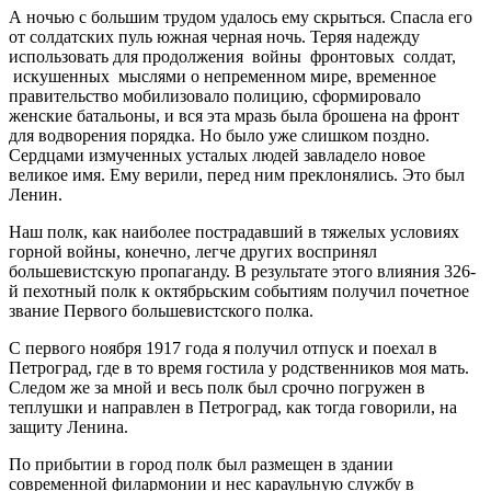
А ночью с большим трудом удалось ему скрыться. Спасла его
от солдатских пуль южная черная ночь. Теряя надежду
использовать для продолжения войны фронтовых солдат,
искушенных мыслями о непременном мире, временное
правительство мобилизовало полицию, сформировало
женские батальоны, и вся эта мразь была брошена на фронт
для водворения порядка. Но было уже слишком поздно.
Сердцами измученных усталых людей завладело новое
великое имя. Ему верили, перед ним преклонялись. Это был
Ленин.
Наш полк, как наиболее пострадавший в тяжелых условиях
горной войны, конечно, легче других воспринял
большевистскую пропаганду. В результате этого влияния 326-
й пехотный полк к октябрьским событиям получил почетное
звание Первого большевистского полка.
С первого ноября 1917 года я получил отпуск и поехал в
Петроград, где в то время гостила у родственников моя мать.
Следом же за мной и весь полк был срочно погружен в
теплушки и направлен в Петроград, как тогда говорили, на
защиту Ленина.
По прибытии в город полк был размещен в здании
современной филармонии и нес караульную службу в