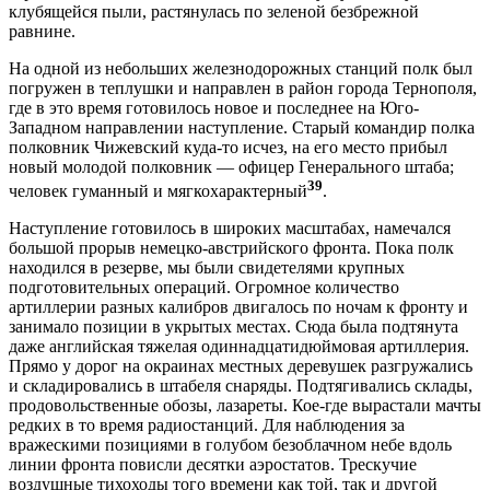
клубящейся пыли, растянулась по зеленой безбрежной
равнине.
На одной из небольших железнодорожных станций полк был
погружен в теплушки и направлен в район города Тернополя,
где в это время готовилось новое и последнее на Юго-
Западном направлении наступление. Старый командир полка
полковник Чижевский куда-то исчез, на его место прибыл
новый молодой полковник — офицер Генерального штаба;
39
человек гуманный и мягкохарактерный
.
Наступление готовилось в широких масштабах, намечался
большой прорыв немецко-австрийского фронта. Пока полк
находился в резерве, мы были свидетелями крупных
подготовительных операций. Огромное количество
артиллерии разных калибров двигалось по ночам к фронту и
занимало позиции в укрытых местах. Сюда была подтянута
даже английская тяжелая одиннадцатидюймовая артиллерия.
Прямо у дорог на окраинах местных деревушек разгружались
и складировались в штабеля снаряды. Подтягивались склады,
продовольственные обозы, лазареты. Кое-где вырастали мачты
редких в то время радиостанций. Для наблюдения за
вражескими позициями в голубом безоблачном небе вдоль
линии фронта повисли десятки аэростатов. Трескучие
воздушные тихоходы того времени как той, так и другой