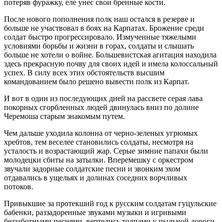
потеряв фуражку, еле унес свои бренные кости.
После нового пополнения полк наш остался в резерве и
больше не участвовал в боях на Карпатах. Брожение среди
солдат быстро прогрессировало. Измученные тяжелыми
условиями борьбы и жизни в горах, солдаты и слышать
больше не хотели о войне. Большевистская агитация находила
здесь прекрасную почву для своих идей и имела колоссальный
успех. В силу всех этих обстоятельств высшим
командованием было решено вывести полк из Карпат.
И вот в один из последующих дней на рассвете серая лава
покорных сгорбленных людей двинулась вниз по долине
Черемоша старым знакомым путем.
Чем дальше уходила колонна от черно-зеленых угрюмых
хребтов, тем веселее становились солдаты, несмотря на
усталость и возрастающий жар. Серые зимние папахи были
молодецки сбиты на затылки. Вперемешку с оркестром
звучали задорные солдатские песни и звонким эхом
отдавались в ущельях и долинах соседних ворчливых
потоков.
Привыкшие за протекший год к русским солдатам гуцульские
бабенки, раззадоренные звуками музыки и игривыми
беззаботными песнями, вертелись толпами у пыльной дороги,