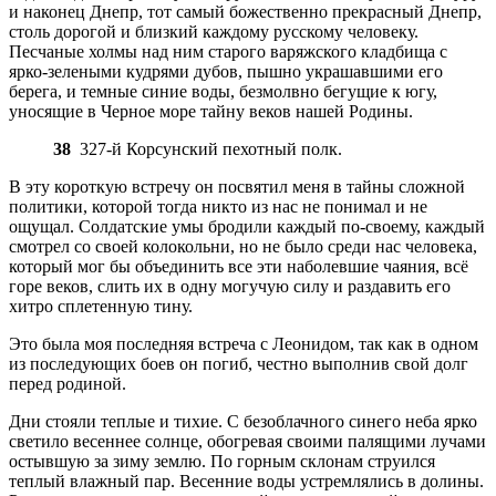
и наконец Днепр, тот самый божественно прекрасный Днепр,
столь дорогой и близкий каждому русскому человеку.
Песчаные холмы над ним старого варяжского кладбища с
ярко-зелеными кудрями дубов, пышно украшавшими его
берега, и темные синие воды, безмолвно бегущие к югу,
уносящие в Черное море тайну веков нашей Родины.
38
327-й Корсунский пехотный полк.
В эту короткую встречу он посвятил меня в тайны сложной
политики, которой тогда никто из нас не понимал и не
ощущал. Солдатские умы бродили каждый по-своему, каждый
смотрел со своей колокольни, но не было среди нас человека,
который мог бы объединить все эти наболевшие чаяния, всё
горе веков, слить их в одну могучую силу и раздавить его
хитро сплетенную тину.
Это была моя последняя встреча с Леонидом, так как в одном
из последующих боев он погиб, честно выполнив свой долг
перед родиной.
Дни стояли теплые и тихие. С безоблачного синего неба ярко
светило весеннее солнце, обогревая своими палящими лучами
остывшую за зиму землю. По горным склонам струился
теплый влажный пар. Весенние воды устремлялись в долины.