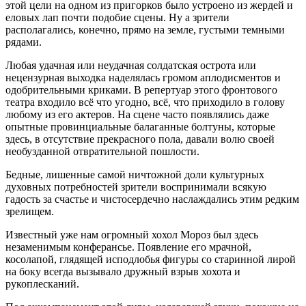
этой цели на одном из пригорков было устроено из жердей и
еловых лап почти подобие сцены. Ну а зрители
располагались, конечно, прямо на земле, густыми темными
рядами.
Любая удачная или неудачная солдатская острота или
нецензурная выходка наделялась громом аплодисментов и
одобрительными криками. В репертуар этого фронтового
театра входило всё что угодно, всё, что приходило в голову
любому из его актеров. На сцене часто появлялись даже
опытные провинциальные балаганные болтуны, которые
здесь, в отсутствие прекрасного пола, давали волю своей
необузданной отвратительной пошлости.
Бедные, лишенные самой ничтожной доли культурных
духовных потребностей зрители воспринимали всякую
гадость за счастье и чистосердечно наслаждались этим редким
зрелищем.
Известный уже нам огромный хохол Мороз был здесь
незаменимым конферансье. Появление его мрачной,
косолапой, глядящей исподлобья фигуры со старинной лирой
на боку всегда вызывало дружный взрыв хохота и
рукоплесканий.