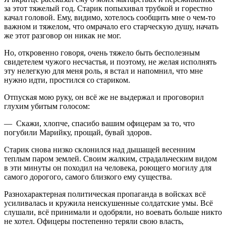
за этот тяжелый год. Старик попыхивал трубкой и горестно
качал головой. Ему, видимо, хотелось сообщить мне о чем-то
важном и тяжелом, что омрачало его старческую душу, начать
же этот разговор он никак не мог.
Но, откровенно говоря, очень тяжело быть бесполезным
свидетелем чужого несчастья, и поэтому, не желая исполнять
эту нелегкую для меня роль, я встал и напомнил, что мне
нужно идти, простился со стариком.
Отпуская мою руку, он всё же не выдержал и проговорил
глухим убитым голосом:
— Скажи, хлопче, спасибо вашим офицерам за то, что
погубили Марийку, прощай, бувай здоров.
Старик снова низко склонился над дышащей весенним
теплым паром землей. Своим жалким, страдальческим видом
в эти минуты он походил на человека, роющего могилу для
самого дорогого, самого близкого ему существа.
Разнохарактерная политическая пропаганда в войсках всё
усиливалась и кружила неискушенные солдатские умы. Всё
слушали, всё принимали и одобряли, но воевать больше никто
не хотел. Офицеры постепенно теряли свою власть,