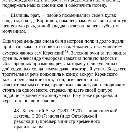
поддержать наших союзников и обеспечить победу.
— Шалишь, брат, — злобно посмеивались себе в кулак
солдаты, и когда Корнилов, наконец, закончил свою длинную
невнятную речь, живой квадрат ответил на нее глубоким
молчанием.
Еще через день-два снова был выстроен полк и долго ждали
прибытия какого-то нового гостя. Наконец с наступлением
43
сумерек явился сам Керенский
. Заложив руки за пуговицы
френча, Александр Федорович закатил полную пафоса и
«благородных призывов» речь, которая у неискушенных
добродушных солдат имела даже некоторый успех. Когда его
трогательная речь подходила к концу, вокруг Керенского
зажгли бенгальские огни, и он, освещенный их
ослепительным светом, продолжал как истукан неподвижно
стоять на одном месте, стараясь придать своей фигуре
подобие героического монумента. Ему тоже прокричали
«ура» и хлопали в ладоши.
43
Керенский А. Ф. (1881–1970) — политический
деятель. С 20 (7) июля (и до Октябрьской
революции) премьер-министр временного
правительства.