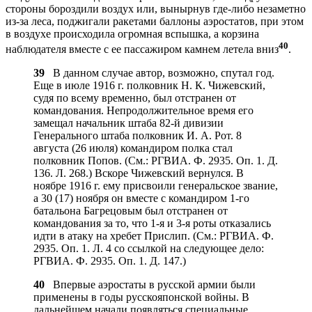
стороны бороздили воздух или, вынырнув где-либо незаметно
из-за леса, поджигали ракетами баллоны аэростатов, при этом
в воздухе происходила огромная вспышка, а корзина
40
наблюдателя вместе с ее пассажиром камнем летела вниз
.
39
В данном случае автор, возможно, спутал год.
Еще в июле 1916 г. полковник Н. К. Чижевский,
судя по всему временно, был отстранен от
командования. Непродолжительное время его
замещал начальник штаба 82-й дивизии
Генерального штаба полковник И. А. Рот. 8
августа (26 июля) командиром полка стал
полковник Попов. (См.: РГВИА. Ф. 2935. Оп. 1. Д.
136. Л. 268.) Вскоре Чижевский вернулся. В
ноябре 1916 г. ему присвоили генеральское звание,
а 30 (17) ноября он вместе с командиром 1-го
батальона Багрецовым был отстранен от
командования за то, что 1-я и 3-я роты отказались
идти в атаку на хребет Прислип. (См.: РГВИА. Ф.
2935. Оп. 1. Л. 4 со ссылкой на следующее дело:
РГВИА. Ф. 2935. Оп. 1. Д. 147.)
40
Впервые аэростаты в русской армии были
применены в годы русскояпонской войны. В
дальнейшем начали появляться специальные