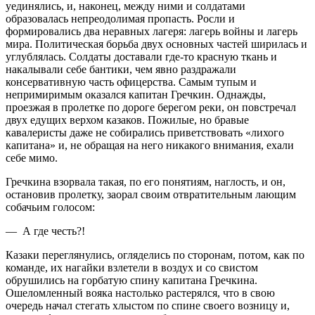
уединялись, и, наконец, между ними и солдатами
образовалась непреодолимая пропасть. Росли и
формировались два неравных лагеря: лагерь войны и лагерь
мира. Политическая борьба двух основных частей ширилась и
углублялась. Солдаты доставали где-то красную ткань и
накалывали себе бантики, чем явно раздражали
консервативную часть офицерства. Самым тупым и
непримиримым оказался капитан Гречкин. Однажды,
проезжая в пролетке по дороге берегом реки, он повстречал
двух едущих верхом казаков. Пожилые, но бравые
кавалеристы даже не собирались приветствовать «лихого
капитана» и, не обращая на него никакого внимания, ехали
себе мимо.
Гречкина взорвала такая, по его понятиям, наглость, и он,
остановив пролетку, заорал своим отвратительным лающим
собачьим голосом:
— А где честь?!
Казаки переглянулись, огляделись по сторонам, потом, как по
команде, их нагайки взлетели в воздух и со свистом
обрушились на горбатую спину капитана Гречкина.
Ошеломленный вояка настолько растерялся, что в свою
очередь начал стегать хлыстом по спине своего возницу и,