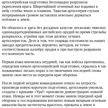
артиллерийская подготовка беспощадно разрушила
укрепления врага. Широчайший огненный вал вздымал к
небу столбы земли и пламени. Тяжелая артиллерия глухим
непрерывным громом заставляла невольно держаться
поближе к земле.
Не обошлось и здесь без досадных казусов: несколько тяжелых
одиннадцатидюймовых английских орудий во время стрельбы
разорвалось, угробив при этом десятки лучших
артиллеристов. Дело в том, что снаряды изготовили на наших
заводах вредительским, вероятно, методом, не точно
соответствовали калибру орудия и при выстреле разрывали
его казенную часть.
Первая атака кончилась неудачей, так как войска противника,
определив начало артиллерийской подготовки, скрылись в так
называемых лисьих норах и по окончании последней снова
заняли свои места на переднем крае обороны.
После первой неудачи командование пошло на хитрость:
произведя новую короткую подготовку, артиллерия умолкла,
солдаты с криками «Ура!» произвели демонстрацию ложной
атаки. Немцы же в этот момент снова заняли передний край
обороны и последовавшим внезапно новым мощным огневым
шквалом были застигнуты врасплох, прижаты к земле и