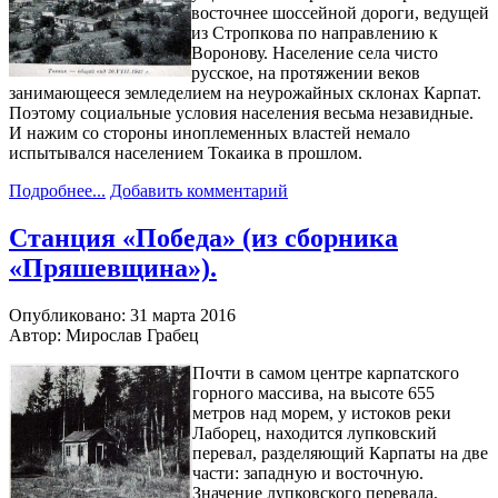
восточнее шоссейной дороги, ведущей
из Стропкова по направлению к
Воронову. Население села чисто
русское, на протяжении веков
занимающееся земледелием на неурожайных склонах Карпат.
Поэтому социальные условия населения весьма незавидные.
И нажим со стороны иноплеменных властей немало
испытывался населением Токаика в прошлом.
Подробнее...
Добавить комментарий
Станция «Победа» (из сборника
«Пряшевщина»).
Опубликовано: 31 марта 2016
Автор: Мирослав Грабец
Почти в самом центре карпатского
горного массива, на высоте 655
метров над морем, у истоков реки
Лаборец, находится лупковский
перевал, разделяющий Карпаты на две
части: западную и восточную.
Значение лупковского перевала,