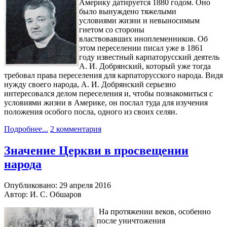
Америку датируется 1880 годом. Оно
было вынуждено тяжелыми
условиями жизни и невыносимым
гнетом со стороны
властвовавших иноплеменников. Об
этом переселении писал уже в 1861
году известный карпаторусский деятель
А. И. Добрянский, который уже тогда
требовал права переселения для карпаторусского народа. Видя
нужду своего народа, А. И. Добрянский серьезно
интересовался делом переселения и, чтобы познакомиться с
условиями жизни в Америке, он послал туда для изучения
положения особого посла, одного из своих селян.
Подробнее...
2 комментария
Значение Церкви в просвещении
народа
Опубликовано: 29 апреля 2016
Автор: И. С. Обшаров
На протяжении веков, особенно
после уничтожения