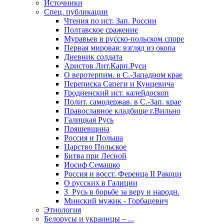
Источники
Спец. публикации
Чтения по ист. Зап. России
Полтавское сражение
Муравьев в русско-польском споре
Первая мировая: взгляд из окопа
Дневник солдата
Аристов Лит.Карп.Руси
О веротерпим. в С.-Западном крае
Переписка Сапеги и Кунцевича
Гродненский ист. калейдоскоп
Полит. самодержав. в С.-Зап. крае
Православное кладбище г.Вильно
Галицкая Русь
Пряшевщина
Россия и Польша
Царство Польское
Битва при Лесной
Иосиф Семашко
Россия и восст. Ференца II Ракоци
О русских в Галиции
З_Русь в борьбе за веру и народн.
Минский мужик - Горбацевич
Этнология
Белорусы и украинцы – ...